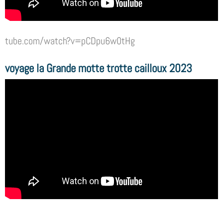
tube.com/watch?v=pCDpu6w0tHg
voyage la Grande motte trotte cailloux 2023